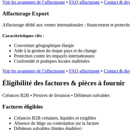
Voir les avantages de l’affacturage
•
FAQ affacturage
•
Contact & dev
Affacturage Export
Affacturage dédié aux ventes internationales : financement et protection
Caractéristiques clés :
Couverture géographique élargie
Aide à la gestion du risque pays et du change
Protection contre les impayés internationaux
Conformité et pratiques locales maîtrisées
Voir les avantages de l’affacturage
•
FAQ affacturage
•
Contact & dev
Éligibilité des factures & pièces à fournir
Créances B2B • Preuves de livraison • Débiteurs solvables
Factures éligibles
Créances B2B certaines, liquides et exigibles
Absence de litige ou contestation sur la facture
Débiteurs solvables (limites étudiées)