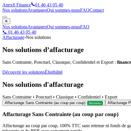
Anexfi Finance
01 46 43 05 40
Nos solutions
Avantages
Qui sommes-nous
FAQ
Contact
✕
Nos solutions
Avantages
Qui sommes-nous
FAQ
📞 01 46 43 05 40
Affacturage
›
Nos solutions
Nos solutions d’affacturage
Sans Contrainte, Ponctuel, Classique, Confidentiel et Export :
financ
Découvrir les solutions
Éligibilité
Nos solutions d'affacturage
Sans Contrainte • Ponctuel • Classique • Confidentiel • Export
Affacturage Sans Contrainte (au coup par coup)
Affacturage P
Nouveau
Affacturage Sans Contrainte (au coup par coup)
Affacturage au coup par coup, 100% TTC sans retenue ni fonds de gara
trésorerie et du BFR avec versement rapide.